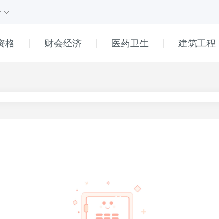
号
资格
财会经济
医药卫生
建筑工程
课程
1
课程
e
直播
高中
初中
小学
普通话
幼儿
______
真题解析