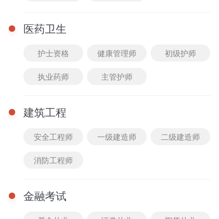
医药卫生
护士资格
健康管理师
初级护师
执业药师
主管护师
直播
查看全部
12-24 10:30 - 11:30
建筑工程
2025教综伴学营典型易
错易混题答疑2
安全工程师
一级建造师
二级建造师
主讲： 王臻老师
免费
进入课堂
消防工程师
12-14 10:30 - 11:30
金融考试
2025教综伴学营典型易
错易混题答疑1
主讲： 王臻老师