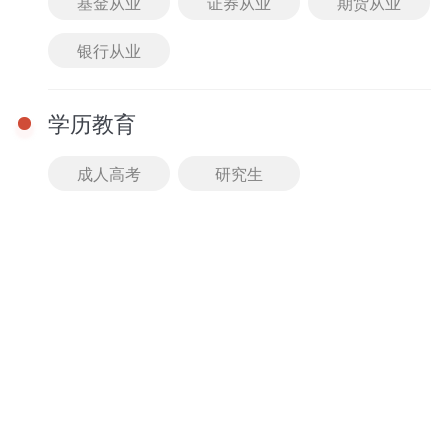
基金从业
证券从业
期货从业
免费
进入课堂
银行从业
01-01 08:00 - 08:00
【直播回放】定点、动
点最值问题-湖南教师招
学历教育
聘考试数学考点精讲课
主讲： 暂无
免费
成人高考
研究生
进入课堂
课程
查看全部
2026湖南教师招聘考试音乐-精讲班
精讲班
马老师
牛老师
11人已购
980.00
免费试听
￥